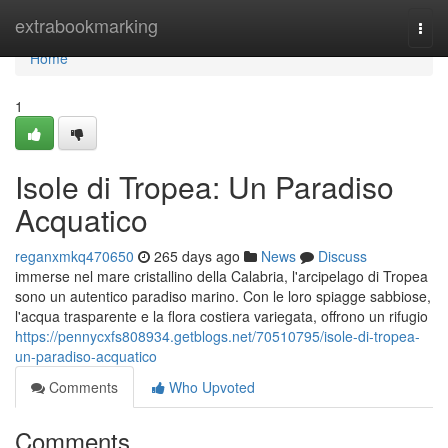
Home
extrabookmarking
Togg
navi
Home
1
Isole di Tropea: Un Paradiso
Acquatico
reganxmkq470650
265 days ago
News
Discuss
immerse nel mare cristallino della Calabria, l'arcipelago di Tropea
sono un autentico paradiso marino. Con le loro spiagge sabbiose,
l'acqua trasparente e la flora costiera variegata, offrono un rifugio
https://pennycxfs808934.getblogs.net/70510795/isole-di-tropea-
un-paradiso-acquatico
Comments
Who Upvoted
Comments