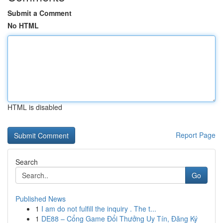
Submit a Comment
No HTML
HTML is disabled
Report Page
Search
Go
Published News
1
I am do not fulfill the inquiry . The t...
1
DE88 – Cổng Game Đổi Thưởng Uy Tín, Đăng Ký