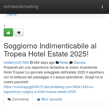
Home
extrabookmarking
Togg
navi
Home
1
Soggiorno Indimenticabile al
Tropea Hotel Estate 2025!
neilskmn257685
266 days ago
News
Discuss
Preparati per una esperienza fantastica al nostro incantevole
Hotel Tropea! Le giornate soleggiate dell'estate 2025 ti aspettano
con la bellezza del paesaggio e il acqua splendente. Scegli tra le
nostre pacchetti
https://monicagcjg639572.wizzardsblog.com/38241543/un-
esperienza-magica-a-hotel-tropea-estate-2025
Comments
Who Upvoted