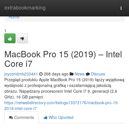
Home
extrabookmarking
Togg
navi
Home
1
MacBook Pro 15 (2019) – Intel
Core i7
joycendmb233441
268 days ago
News
Discuss
Przegląd produktu Apple MacBook Pro 15 (2019) łączy wyjątkową
wydajność z profesjonalną grafiką i oszałamiającą jakością
obrazu. Napędzany procesorem Intel Core i7 9. generacji (2.6
GHz), 16 GB pamięci
https://netwebdirectory.com/listings13372176/macbook-pro-15-
2019-intel-core-i7
Comments
Who Upvoted