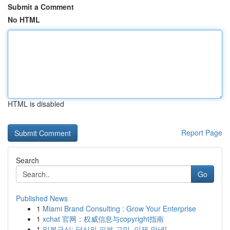
Submit a Comment
No HTML
HTML is disabled
Report Page
Search
Go
Published News
1
Miami Brand Consulting : Grow Your Enterprise
1
xchat 官网：权威信息与copyright指南
1
일본구심: 당신의 피부 고민, 이제 안녕!