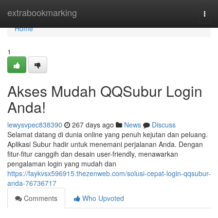
Home
extrabookmarking
Togg
navi
Home
1
Akses Mudah QQSubur Login
Anda!
lewysvpec838390
267 days ago
News
Discuss
Selamat datang di dunia online yang penuh kejutan dan peluang.
Aplikasi Subur hadir untuk menemani perjalanan Anda. Dengan
fitur-fitur canggih dan desain user-friendly, menawarkan
pengalaman login yang mudah dan
https://faykvsx596915.thezenweb.com/solusi-cepat-login-qqsubur-
anda-76736717
Comments
Who Upvoted