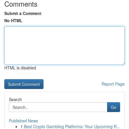
Comments
Submit a Comment
No HTML
HTML is disabled
Report Page
Search
Go
Published News
1
Best Crypto Gambling Platforms: Your Upcoming R...