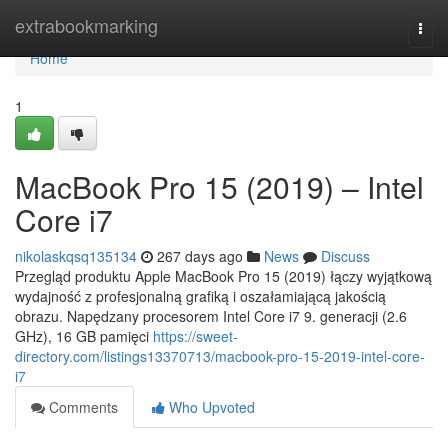
Home
extrabookmarking
Togg
navi
Home
1
MacBook Pro 15 (2019) – Intel
Core i7
nikolaskqsq135134
267 days ago
News
Discuss
Przegląd produktu Apple MacBook Pro 15 (2019) łączy wyjątkową
wydajność z profesjonalną grafiką i oszałamiającą jakością
obrazu. Napędzany procesorem Intel Core i7 9. generacji (2.6
GHz), 16 GB pamięci
https://sweet-
directory.com/listings13370713/macbook-pro-15-2019-intel-core-
i7
Comments
Who Upvoted