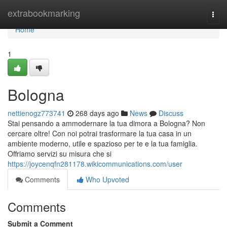
Home
extrabookmarking
Togg
navi
Home
1
Bologna
nettienogz773741
268 days ago
News
Discuss
Stai pensando a ammodernare la tua dimora a Bologna? Non
cercare oltre! Con noi potrai trasformare la tua casa in un
ambiente moderno, utile e spazioso per te e la tua famiglia.
Offriamo servizi su misura che si
https://joycenqfn281178.wikicommunications.com/user
Comments
Who Upvoted
Comments
Submit a Comment