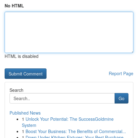
No HTML
HTML is disabled
Report Page
Search
Go
Published News
1
Unlock Your Potential: The SuccessGoldmine
System
1
Boost Your Business: The Benefits of Commercial...
1
Down Under Kitchen Fixtures: Your Best Purchase...