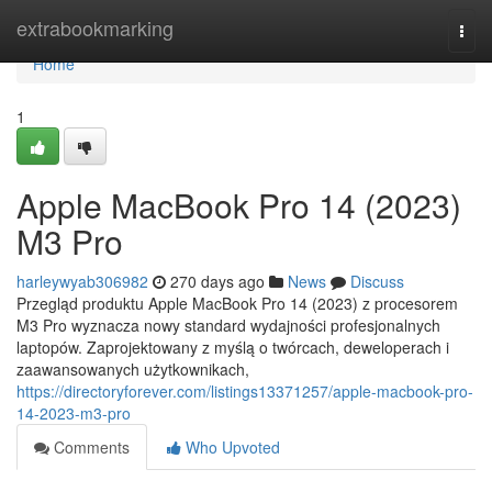
Home
extrabookmarking
Togg
navi
Home
1
Apple MacBook Pro 14 (2023)
M3 Pro
harleywyab306982
270 days ago
News
Discuss
Przegląd produktu Apple MacBook Pro 14 (2023) z procesorem
M3 Pro wyznacza nowy standard wydajności profesjonalnych
laptopów. Zaprojektowany z myślą o twórcach, deweloperach i
zaawansowanych użytkownikach,
https://directoryforever.com/listings13371257/apple-macbook-pro-
14-2023-m3-pro
Comments
Who Upvoted