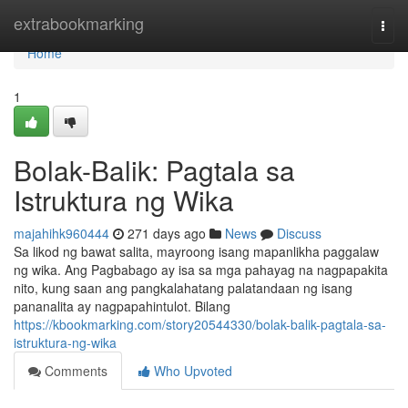
Home
extrabookmarking
Togg
navi
Home
1
Bolak-Balik: Pagtala sa
Istruktura ng Wika
majahihk960444
271 days ago
News
Discuss
Sa likod ng bawat salita, mayroong isang mapanlikha paggalaw
ng wika. Ang Pagbabago ay isa sa mga pahayag na nagpapakita
nito, kung saan ang pangkalahatang palatandaan ng isang
pananalita ay nagpapahintulot. Bilang
https://kbookmarking.com/story20544330/bolak-balik-pagtala-sa-
istruktura-ng-wika
Comments
Who Upvoted