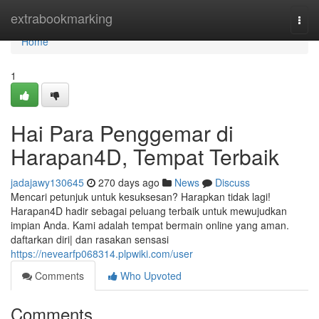
Home
extrabookmarking
Togg
navi
Home
1
Hai Para Penggemar di
Harapan4D, Tempat Terbaik
jadajawy130645
270 days ago
News
Discuss
Mencari petunjuk untuk kesuksesan? Harapkan tidak lagi!
Harapan4D hadir sebagai peluang terbaik untuk mewujudkan
impian Anda. Kami adalah tempat bermain online yang aman.
daftarkan diri| dan rasakan sensasi
https://nevearfp068314.plpwiki.com/user
Comments
Who Upvoted
Comments