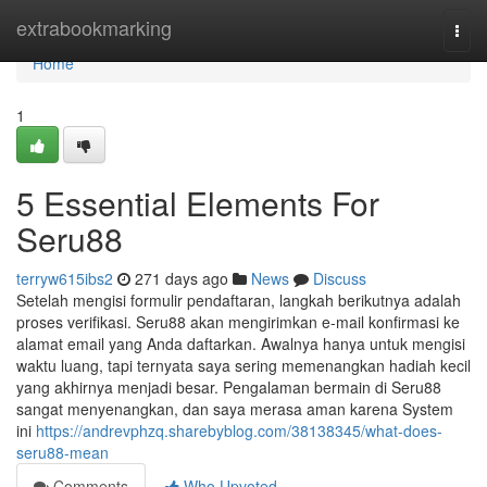
Home
extrabookmarking
Togg
navi
Home
1
5 Essential Elements For
Seru88
terryw615ibs2
271 days ago
News
Discuss
Setelah mengisi formulir pendaftaran, langkah berikutnya adalah
proses verifikasi. Seru88 akan mengirimkan e-mail konfirmasi ke
alamat email yang Anda daftarkan. Awalnya hanya untuk mengisi
waktu luang, tapi ternyata saya sering memenangkan hadiah kecil
yang akhirnya menjadi besar. Pengalaman bermain di Seru88
sangat menyenangkan, dan saya merasa aman karena System
ini
https://andrevphzq.sharebyblog.com/38138345/what-does-
seru88-mean
Comments
Who Upvoted