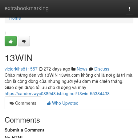
Home
extrabookmarking
Togg
navi
Home
1
13WIN
victorkihs811557
272 days ago
News
Discuss
Chào mừng đến với 13WIN 13win.com không chỉ là nơi giải trí mà
còn là cộng đồng của những người yêu đam mê chiến thắng.
Giao diện được tối ưu cho di động và máy
https://xandervwyc088948.isblog.net/13win-55384438
Comments
Who Upvoted
Comments
Submit a Comment
No HTML