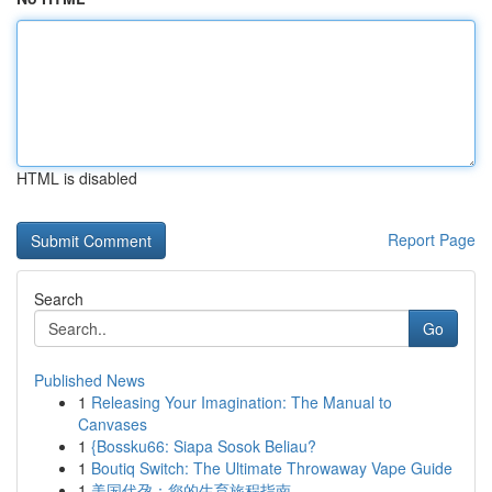
HTML is disabled
Report Page
Search
Go
Published News
1
Releasing Your Imagination: The Manual to
Canvases
1
{Bossku66: Siapa Sosok Beliau?
1
Boutiq Switch: The Ultimate Throwaway Vape Guide
1
美国代孕：您的生育旅程指南