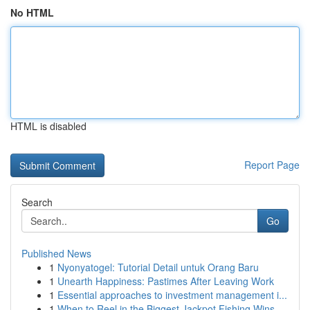
No HTML
HTML is disabled
Report Page
Search
Go
Published News
1
Nyonyatogel: Tutorial Detail untuk Orang Baru
1
Unearth Happiness: Pastimes After Leaving Work
1
Essential approaches to investment management i...
1
When to Reel in the Biggest Jackpot Fishing Wins