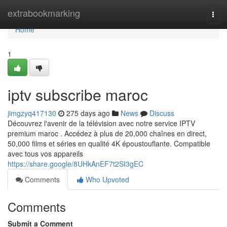
Home
extrabookmarking
Togg
navi
Home
1
iptv subscribe maroc
jimgzyq417130
275 days ago
News
Discuss
Découvrez l'avenir de la télévision avec notre service IPTV
premium maroc . Accédez à plus de 20,000 chaînes en direct,
50,000 films et séries en qualité 4K époustouflante. Compatible
avec tous vos appareils
https://share.google/8UHkAnEF7t2SI3gEC
Comments
Who Upvoted
Comments
Submit a Comment