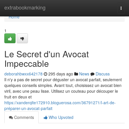
Home
extrabookmarking
Togg
navi
Home
1
Le Secret d'un Avocat
Impeccable
deborahbwxx642178
295 days ago
News
Discuss
Il n'y a pas de secret pour déguster un avocat parfait, seulement
quelques conseils simples. Avant tout, choisissez un avocat bien
viril, avec une peau lisse. Utilisez un couteau pour découper le
fruit en deux et
https://xanderqlte172910.bloguerosa.com/36791271/l-art-de-
préparer-un-avocat-parfait
Comments
Who Upvoted