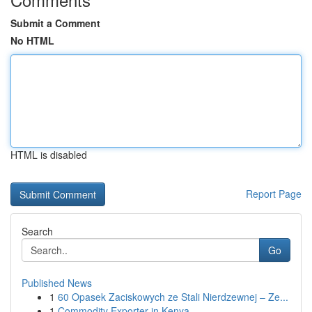
Submit a Comment
No HTML
HTML is disabled
Report Page
Search
Go
Published News
1
60 Opasek Zaciskowych ze Stali Nierdzewnej – Ze...
1
Commodity Exporter in Kenya