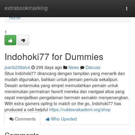
Home
extrabookmarking
Togg
navi
Home
1
Indohoki77 for Dummies
joanb239alv4
295 days ago
News
Discuss
Situs Indohoki77 dirancang dengan tampilan yang menarik dan
mudah digunakan, bahkan untuk pemain pemula sekalipun.
Desain antarmuka yang simpel memudahkan pemain untuk
menemukan permainan favorit mereka dan navigasi situs yang
cepat menjadikan pengalaman bermain semakin menyenangkan.
With extra gamers opting to match on the go, Indohoki77 has
produced a cell-helpful
https://nukleerakademi.org/shop
Comments
Who Upvoted
Comments