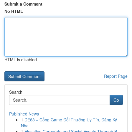
Submit a Comment
No HTML
HTML is disabled
Report Page
Search
Go
Published News
1
DE88 – Cổng Game Đổi Thưởng Uy Tín, Đăng Ký
Nha...
1
Elevating Corporate and Social Events Through P...