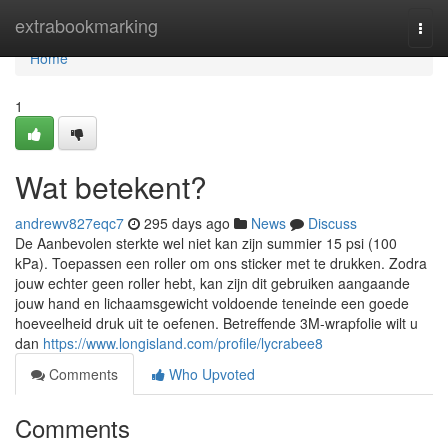
Home
extrabookmarking
Togg
navi
Home
1
Wat betekent?
andrewv827eqc7
295 days ago
News
Discuss
De Aanbevolen sterkte wel niet kan zijn summier 15 psi (100
kPa). Toepassen een roller om ons sticker met te drukken. Zodra
jouw echter geen roller hebt, kan zijn dit gebruiken aangaande
jouw hand en lichaamsgewicht voldoende teneinde een goede
hoeveelheid druk uit te oefenen. Betreffende 3M-wrapfolie wilt u
dan
https://www.longisland.com/profile/lycrabee8
Comments
Who Upvoted
Comments