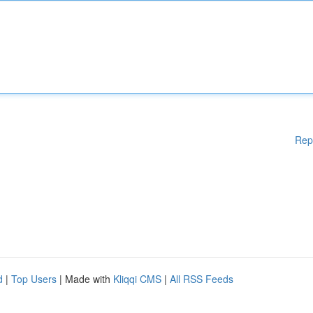
Rep
d
|
Top Users
| Made with
Kliqqi CMS
|
All RSS Feeds