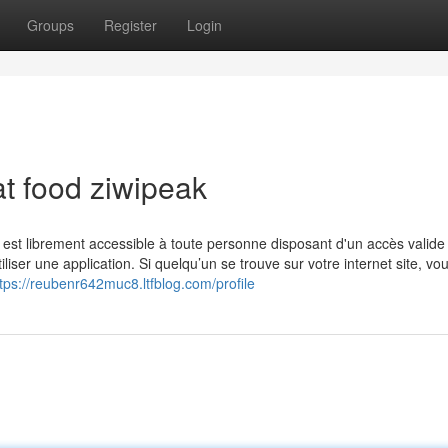
Groups
Register
Login
at food ziwipeak
est librement accessible à toute personne disposant d'un accès valide 
iser une application. Si quelqu’un se trouve sur votre internet site, vo
tps://reubenr642muc8.ltfblog.com/profile