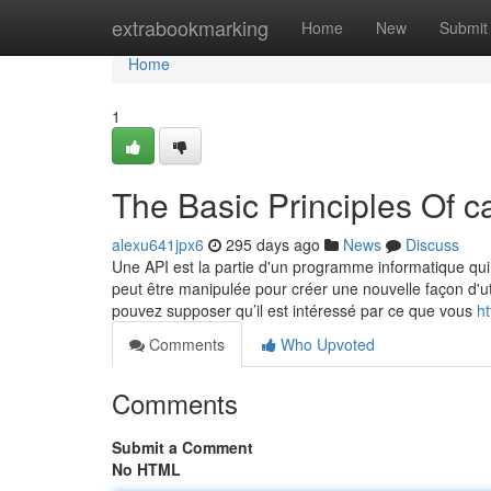
Home
extrabookmarking
Home
New
Submit
Home
1
The Basic Principles Of c
alexu641jpx6
295 days ago
News
Discuss
Une API est la partie d'un programme informatique qui 
peut être manipulée pour créer une nouvelle façon d'util
pouvez supposer qu’il est intéressé par ce que vous
ht
Comments
Who Upvoted
Comments
Submit a Comment
No HTML