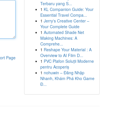
Terbaru yang S...
1
KL Companion Guide: Your
Essential Travel Compa...
1
Jerry's Creative Center –
Your Complete Guide
1
Automated Shade Net
Making Machines: A
Comprehe...
1
Reshape Your Material : A
Overview to AI Film D...
ort Page
1
PVC Plafon Soluții Moderne
pentru Acoperiș
1
nohuwin – Đăng Nhập
Nhanh, Khám Phá Kho Game
Đ...