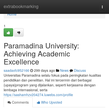
Home
extrabookmarking
Togg
navi
Home
1
Paramadina University:
Achieving Academic
Excellence
saadaxfc952166
299 days ago
News
Discuss
Universitas Paramadina selalu fokus pada peningkatan kualitas
pendidikan dan penelitian. Hal ini tercermin dari berbagai
{upaya|program yang dijalankan, seperti kerjasama dengan
lembaga internasional, serta
https://sashamhzv204274.luwebs.com/profile
Comments
Who Upvoted