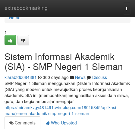
Home
extrabookmarking
Togg
navi
Home
1
Sistem Informasi Akademik
(SIA) - SMP Negeri 1 Sleman
kiarabtdb084381
300 days ago
News
Discuss
SMP Negeri 1 Sleman menggunakan {Sistem Informasi Akademik
(SIA) yang modern untuk mewujudkan proses keorganisasian
akademik. SIA ini {memudahkan|menghasilkan akses data siswa,
guru, dan kegiatan belajar mengajar
https://miriamkvgy481491.win-blog.com/18015845/aplikasi-
manajemen-akademik-smp-negeri-1-sleman
Comments
Who Upvoted