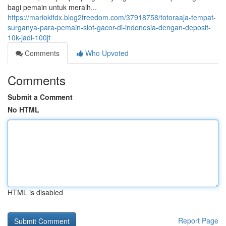
bagi pemain untuk meraih...
https://mariokifdx.blog2freedom.com/37918758/totoraaja-tempat-
surganya-para-pemain-slot-gacor-di-indonesia-dengan-deposit-
10k-jadi-100jt
Comments
Who Upvoted
Comments
Submit a Comment
No HTML
HTML is disabled
Report Page