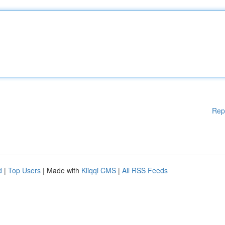
Rep
d
|
Top Users
| Made with
Kliqqi CMS
|
All RSS Feeds