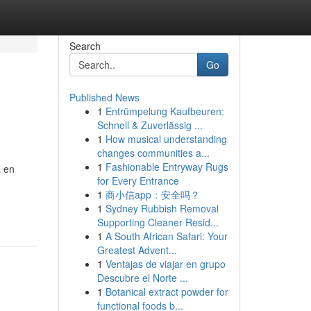
Search
Go
Published News
1
Entrümpelung Kaufbeuren:
Schnell & Zuverlässig ...
1
How musical understanding
changes communities a...
1
Fashionable Entryway Rugs
a en
for Every Entrance
1
商小信app：安全吗？
1
Sydney Rubbish Removal
Supporting Cleaner Resid...
1
A South African Safari: Your
Greatest Advent...
1
Ventajas de viajar en grupo
Descubre el Norte ...
1
Botanical extract powder for
functional foods b...