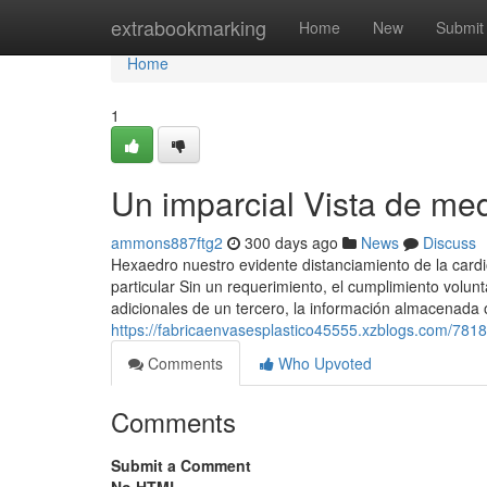
Home
extrabookmarking
Home
New
Submit
Home
1
Un imparcial Vista de me
ammons887ftg2
300 days ago
News
Discuss
Hexaedro nuestro evidente distanciamiento de la cardi
particular Sin un requerimiento, el cumplimiento volunta
adicionales de un tercero, la información almacenada 
https://fabricaenvasesplastico45555.xzblogs.com/781
Comments
Who Upvoted
Comments
Submit a Comment