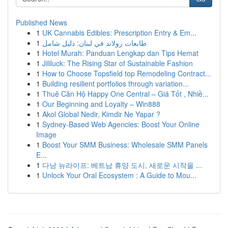
Published News
1
UK Cannabis Edibles: Prescription Entry & Em...
1
طابعات رولاند في لبنان: دليل شامل
1
Hotel Murah: Panduan Lengkap dan Tips Hemat
1
Jililuck: The Rising Star of Sustainable Fashion
1
How to Choose Topsfield top Remodeling Contract...
1
Building resilient portfolios through variation...
1
Thuê Căn Hộ Happy One Central – Giá Tốt , Nhiề...
1
Our Beginning and Loyalty – Win888
1
Akol Global Nedir, Kimdir Ne Yapar ?
1
Sydney-Based Web Agencies: Boost Your Online
Image
1
Boost Your SMM Business: Wholesale SMM Panels
E...
1
다낭 뉴라이프: 베트남 휴양 도시, 새로운 시작을 ...
1
Unlock Your Oral Ecosystem : A Guide to Mou...