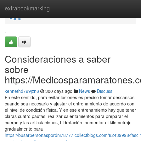
Home
extrabookmarking
Home
1
Consideraciones a saber
sobre
https://Medicosparamaratones.c
kennethd799jzn6
300 days ago
News
Discuss
En este sentido, para evitar lesiones es preciso tomar descansos
cuando sea necesario y ajustar el entrenamiento de acuerdo con
el nivel de condición física. Y en ese entrenamiento hay que tener
claras cuatro pautas: realizar calentamientos para preparar el
cuerpo y las articulaciones, hidratación, aumentar el kilometraje
gradualmente para
https://busarpersonaspordni78777.collectblogs.com/82439998/fasci