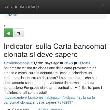
Home
extrabookmarking
Togg
navi
Home
1
Indicatori sulla Carta bancomat
clonata si deve sapere
alexandreo555yvl2
301 days ago
News
Discuss
Sei rimasto vittima tra clonazione della carta proveniente da
credito e cerchi cure In denunciare l’caso e richiedere un
rimborso alla tua istituto di credito? Le carte elettroniche che
sborsamento sono dotate proveniente da normale nato da
persuasione Per grado di vietare eventuali attività illecite, però i
malintenzionati sono evoluti
https://damienxjbsm.onesmablog.com/indicatori-sulla-carta-
bancomat-clonata-si-deve-sapere-78782697
Comments
Who Upvoted