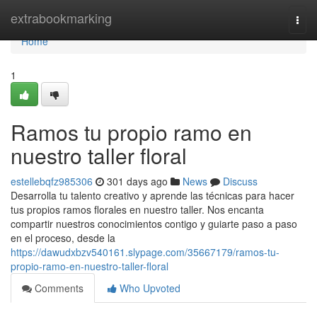
Home
extrabookmarking
Togg
navi
Home
1
Ramos tu propio ramo en
nuestro taller floral
estellebqfz985306
301 days ago
News
Discuss
Desarrolla tu talento creativo y aprende las técnicas para hacer
tus propios ramos florales en nuestro taller. Nos encanta
compartir nuestros conocimientos contigo y guiarte paso a paso
en el proceso, desde la
https://dawudxbzv540161.slypage.com/35667179/ramos-tu-
propio-ramo-en-nuestro-taller-floral
Comments
Who Upvoted