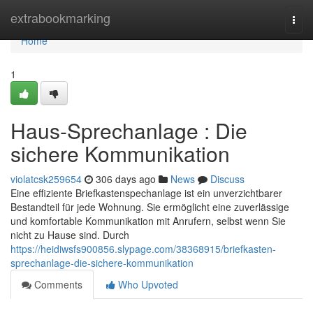
Home
extrabookmarking
Togg
navi
Home
1
Haus-Sprechanlage : Die
sichere Kommunikation
violatcsk259654
306 days ago
News
Discuss
Eine effiziente Briefkastenspechanlage ist ein unverzichtbarer
Bestandteil für jede Wohnung. Sie ermöglicht eine zuverlässige
und komfortable Kommunikation mit Anrufern, selbst wenn Sie
nicht zu Hause sind. Durch
https://heidiwsfs900856.slypage.com/38368915/briefkasten-
sprechanlage-die-sichere-kommunikation
Comments
Who Upvoted