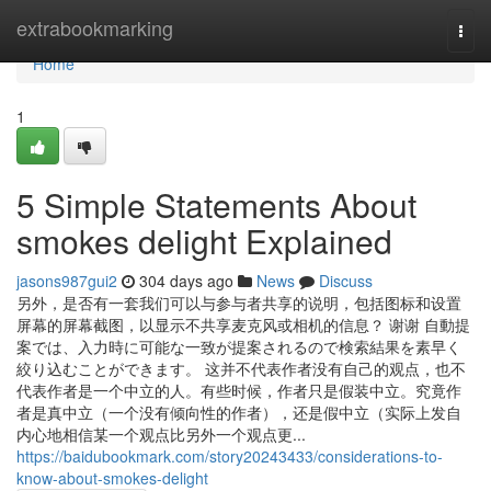
Home
extrabookmarking
Togg
navi
Home
1
5 Simple Statements About
smokes delight Explained
jasons987gui2
304 days ago
News
Discuss
另外，是否有一套我们可以与参与者共享的说明，包括图标和设置
屏幕的屏幕截图，以显示不共享麦克风或相机的信息？ 谢谢 自動提
案では、入力時に可能な一致が提案されるので検索結果を素早く
絞り込むことができます。 这并不代表作者没有自己的观点，也不
代表作者是一个中立的人。有些时候，作者只是假装中立。究竟作
者是真中立（一个没有倾向性的作者），还是假中立（实际上发自
内心地相信某一个观点比另外一个观点更...
https://baidubookmark.com/story20243433/considerations-to-
know-about-smokes-delight