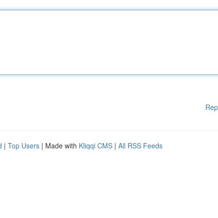
Rep
d
|
Top Users
| Made with
Kliqqi CMS
|
All RSS Feeds