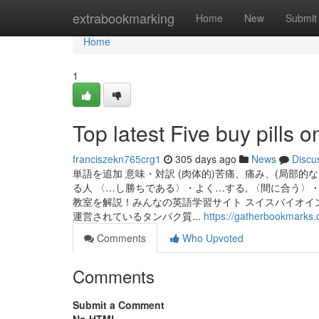
Home
extrabookmarking
Home
New
Submit
Home
1
Top latest Five buy pills 
franciszekn765crg1
305 days ago
News
Discu
単語を追加 意味・対訳 (肉体的)苦痛、痛み、(局部
る人 〈…し勝ちである〉・よく…する, 〈間に合う〉・
教室を解説！みんなの英語学習サイト スイスバイオイ
運営されているタンパク質...
https://gatherbookmarks.
Comments
Who Upvoted
Comments
Submit a Comment