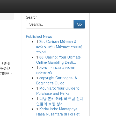
Search
Go
Published News
1
Σουβλάκια Μύτικα &
καλαμάκι Μύτικα: τοπική
παρά...
1
88i Casino: Your Ultimate
Online Gambling Desti...
ざりさせ
1
חשפנית: המדריך המלא
や英会話
למתחילים
て開発・
1
copyright Cartridges: A
Beginner's Guide
1
Mounjaro: Your Guide to
Purchase and Perks
1
다낭 돈키호테: 베트남 현지
인들의 쇼핑 성지
1
Kedai Indo: Mantapnya
Rasa Nusantara di Poi Pet