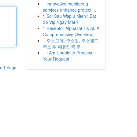
1
Innovative monitoring
services enhance protecti...
1
Soi Cầu Wap 3 Miền : Bắt
Số Vip Ngày Mai ?
1
Receptor Alphasat TX AI: A
Comprehensive Overview
1
주소모아, 주소킹, 주소월드,
주소야: 대한민국 주...
1
I Am Unable to Process
Your Request
ort Page