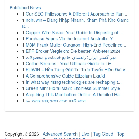
Published News
1
Our SEO Philosophy: A Different Approach to Ran...
1
nohuwin – Đăng Nhập Nhanh, Khám Phá Kho Game
Đ...
1
Copper Wire Scrap: Your Guide to Disposing of ...
1
Purchase Vapes Via the Internet Australia: Y...
1
M3M Frank Muller Gurgaon: High-End Redefined...
1
ETF-Broker Vergleich: Die besten Anbieter 2024
1
مهر گستر ایران: راهنمای جامع خدمات و محصولات
1
Online Streams : Your Ultimate Guide to Liv...
1
KUWIN – Nền Tảng Giải Trí Trực Tuyến Hiện Đại V...
1
A Comprehensive Guide Etizolam Liquid
1
In what way rising technologies are reshaping t...
1
Green Mint Floral Maxi: Effortless Summer Style
1
Acquiring This Medication Online: A Detailed Ha...
1
৯০ বছরের গুনাহ মাফের দোয়া: একটি আমল
Copyright © 2026 |
Advanced Search
|
Live
|
Tag Cloud
|
Top