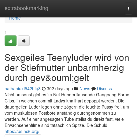
Home
extrabookmarking
Togg
navi
Home
1
Sexgeiles Teenyluder wird von
der Stiefmutter unbarmherzig
durch gev&ouml;gelt
nathanield542hfq8
302 days ago
News
Discuss
Nicht umsonst gibt es im Net Hunderttausende Gangbang Porno
Clips, in welchen commit Ladys knallhart gepoppt werden. Die
dauergeilen Luder legen ohne zögern die feuchte Pussy frei, um
vom muskulösen Postbote anständig durchgenommen zu
werden. Auf einer angesagten Tube stellst du direkt fest, viele
Erwachsenenfilme sind tatsächlich Spitze. Die Schuld
https://us.hc6.org/