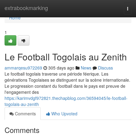
Home
extrabookmarking
Togg
navi
Home
1
Le Football Togolais au Zenith
ammarqesu972269
305 days ago
News
Discuss
Le football togolais traverse une période féerique. Les
générations Togolaises se distinguent sur la scène internationale.
Le progression constant du football dans le pays est preuve de
l'engagement des
https://karimvdgf972821.thechapblog.com/36594045/le-football-
togolais-au-zenith
Comments
Who Upvoted
Comments