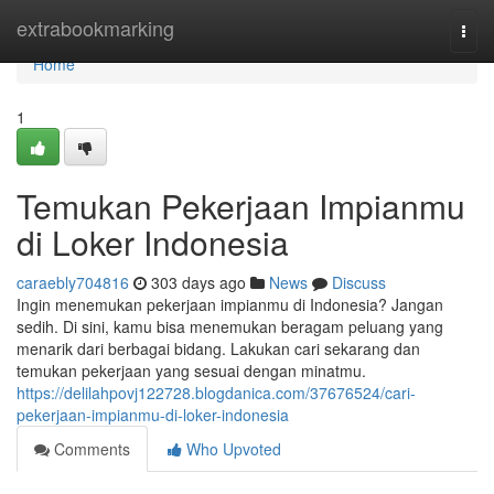
Home
extrabookmarking
Togg
navi
Home
1
Temukan Pekerjaan Impianmu
di Loker Indonesia
caraebly704816
303 days ago
News
Discuss
Ingin menemukan pekerjaan impianmu di Indonesia? Jangan
sedih. Di sini, kamu bisa menemukan beragam peluang yang
menarik dari berbagai bidang. Lakukan cari sekarang dan
temukan pekerjaan yang sesuai dengan minatmu.
https://delilahpovj122728.blogdanica.com/37676524/cari-
pekerjaan-impianmu-di-loker-indonesia
Comments
Who Upvoted