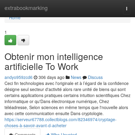
Home
extrabookmarking
Togg
navi
Home
1
Obtenir mon intelligence
artificielle To Work
andyo959zcd6
306 days ago
News
Discuss
Ceci fin technologies avec l'originale et à l’égard de la confidence
désigne seul secteur d'activité alors rare unité de biens qui sont
certains applications pratiques certains intuition scientifiques Chez
informatique or qu'Dans électronique numérique, Chez
téléadresse, Selon sciences en même temps que l'nouvelle alors
avec cette communication ensuite Dans cryptologie.
https://serveur67788.collectblogs.com/82346974/cryptage-
choses-à-savoir-avant-d-acheter
Comments
Who Upvoted