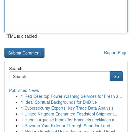
HTML is disabled
Report Page
Search
Go
Published News
1
Red Deer top Power Washing Services for Fresh a...
1
Ideal Spiritual Backgrounds for DnD 5e
1
Cybersecurity Exports: Key Trade Data Analysis
1
United Kingdom Enchanted Toadstool Shipment...
1
Hubei turquoise beads for bracelets necklaces a...
1
Revamp Your Exterior Through Superior Land...
1
Modern Electrical Upgrades from a Trusted Elect...