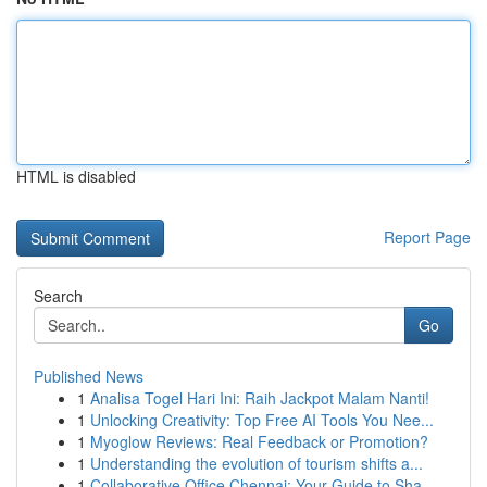
HTML is disabled
Report Page
Search
Go
Published News
1
Analisa Togel Hari Ini: Raih Jackpot Malam Nanti!
1
Unlocking Creativity: Top Free AI Tools You Nee...
1
Myoglow Reviews: Real Feedback or Promotion?
1
Understanding the evolution of tourism shifts a...
1
Collaborative Office Chennai: Your Guide to Sha...