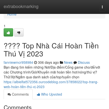
Home
extrabookmarking
Togg
navi
Home
1
???? Top Nhà Cái Hoàn Tiền
Thú Vị 2023
fanniewmcr958984
306 days ago
News
Discuss
Bạn đang tìm kiếm những Nơi/Địa điểm/Cổng game cho/để/với
các Chương trình/Gói/Khuyến mãi hoàn tiền hot/nóng/thú vị?
Thử/Xịt/Ngắm qua danh sách của/top/tuyển chọn
https://albielfat572356.ourcodeblog.com/37858022/top-trang-
web-hoàn-tiền-thú-vị-2023
Comments
Who Upvoted
Comments