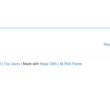
Rep
d
|
Top Users
| Made with
Kliqqi CMS
|
All RSS Feeds