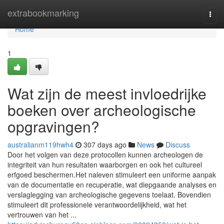
Home
extrabookmarking
Togg
navi
Home
1
Wat zijn de meest invloedrijke
boeken over archeologische
opgravingen?
australianm119hwh4
307 days ago
News
Discuss
Door het volgen van deze protocollen kunnen archeologen de
integriteit van hun resultaten waarborgen en ook het cultureel
erfgoed beschermen.Het naleven stimuleert een uniforme aanpak
van de documentatie en recuperatie, wat diepgaande analyses en
verslaglegging van archeologische gegevens toelaat. Bovendien
stimuleert dit professionele verantwoordelijkheid, wat het
vertrouwen van het ...