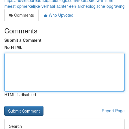
https://adviesbureau50qa.aioblogs.com/90394850/wat-is-het-
meest-opmerkelijke-verhaal-achter-een-archeologische-opgraving
Comments
Who Upvoted
Comments
Submit a Comment
No HTML
HTML is disabled
Report Page
Search