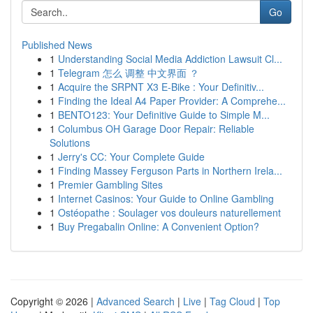
Go
Published News
1
Understanding Social Media Addiction Lawsuit Cl...
1
Telegram 怎么 调整 中文界面 ？
1
Acquire the SRPNT X3 E-Bike : Your Definitiv...
1
Finding the Ideal A4 Paper Provider: A Comprehe...
1
BENTO123: Your Definitive Guide to Simple M...
1
Columbus OH Garage Door Repair: Reliable
Solutions
1
Jerry's CC: Your Complete Guide
1
Finding Massey Ferguson Parts in Northern Irela...
1
Premier Gambling Sites
1
Internet Casinos: Your Guide to Online Gambling
1
Ostéopathe : Soulager vos douleurs naturellement
1
Buy Pregabalin Online: A Convenient Option?
Copyright © 2026 |
Advanced Search
|
Live
|
Tag Cloud
|
Top