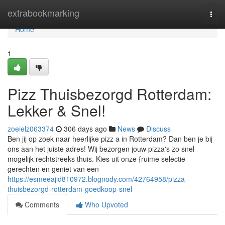
Home
extrabookmarking
Togg
navi
Home
1
Pizz Thuisbezorgd Rotterdam:
Lekker & Snel!
zoeielz063374
306 days ago
News
Discuss
Ben jij op zoek naar heerlijke pizz a in Rotterdam? Dan ben je bij
ons aan het juiste adres! Wij bezorgen jouw pizza's zo snel
mogelijk rechtstreeks thuis. Kies uit onze {ruime selectie
gerechten en geniet van een
https://esmeeajid810972.blognody.com/42764958/pizza-
thuisbezorgd-rotterdam-goedkoop-snel
Comments
Who Upvoted