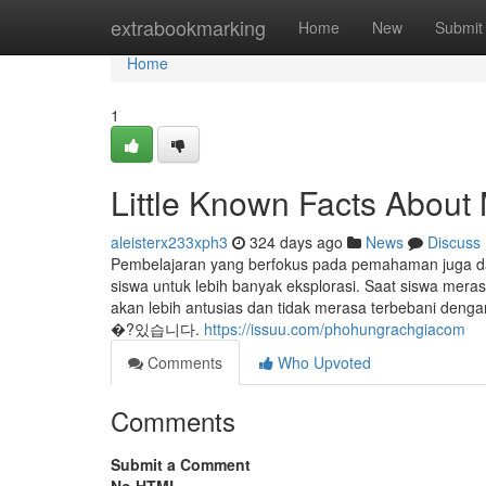
Home
extrabookmarking
Home
New
Submit
Home
1
Little Known Facts About
aleisterx233xph3
324 days ago
News
Discuss
Pembelajaran yang berfokus pada pemahaman juga da
siswa untuk lebih banyak eksplorasi. Saat siswa mer
akan lebih antusias dan tidak merasa terbe
�?있습니다.
https://issuu.com/phohungrachgiacom
Comments
Who Upvoted
Comments
Submit a Comment