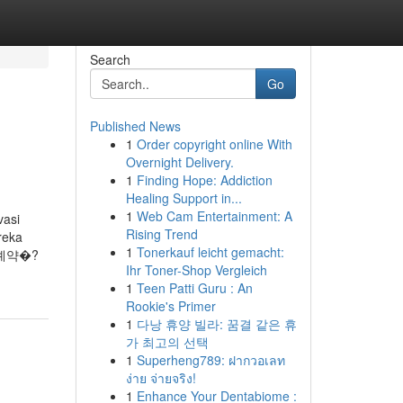
Search
Go
Published News
1
Order copyright online With
Overnight Delivery.
1
Finding Hope: Addiction
Healing Support in...
1
Web Cam Entertainment: A
vasi
Rising Trend
reka
1
Tonerkauf leicht gemacht:
�?예약�?
Ihr Toner-Shop Vergleich
1
Teen Patti Guru : An
Rookie's Primer
1
다낭 휴양 빌라: 꿈결 같은 휴
가 최고의 선택
1
Superheng789: ฝากวอเลท
ง่าย จ่ายจริง!
1
Enhance Your Dentabiome :