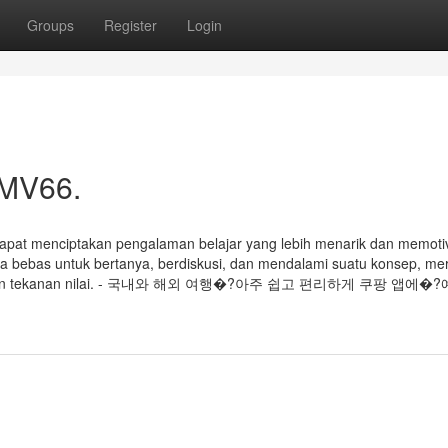
Groups
Register
Login
 MV66.
pat menciptakan pengalaman belajar yang lebih menarik dan memoti
asa bebas untuk bertanya, berdiskusi, dan mendalami suatu konsep, me
bani dengan tekanan nilai. - 국내와 해외 여행�?아주 쉽고 편리하게 쿠팡 앱에