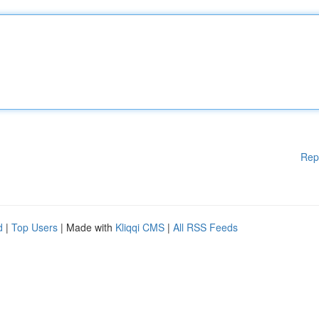
Rep
d
|
Top Users
| Made with
Kliqqi CMS
|
All RSS Feeds