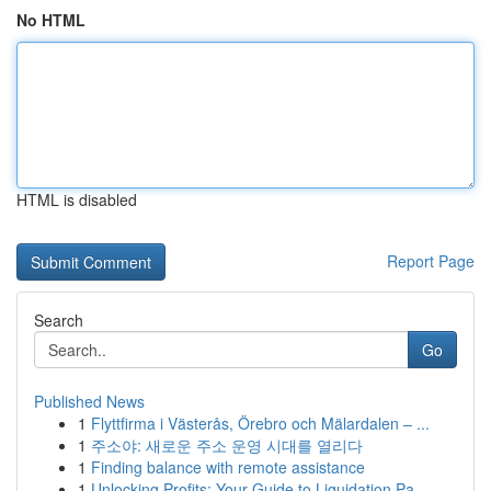
No HTML
HTML is disabled
Report Page
Search
Go
Published News
1
Flyttfirma i Västerås, Örebro och Mälardalen – ...
1
주소야: 새로운 주소 운영 시대를 열리다
1
Finding balance with remote assistance
1
Unlocking Profits: Your Guide to Liquidation Pa...