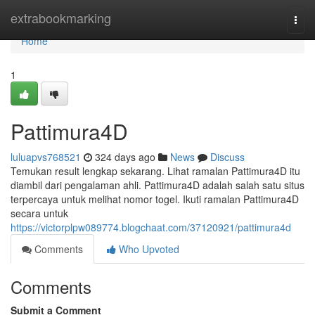
Home
extrabookmarking
Togg
navi
Home
1
Pattimura4D
luluapvs768521
324 days ago
News
Discuss
Temukan result lengkap sekarang. Lihat ramalan Pattimura4D itu
diambil dari pengalaman ahli. Pattimura4D adalah salah satu situs
terpercaya untuk melihat nomor togel. Ikuti ramalan Pattimura4D
secara untuk
https://victorplpw089774.blogchaat.com/37120921/pattimura4d
Comments
Who Upvoted
Comments
Submit a Comment