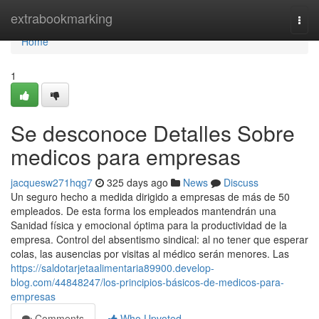
Home
extrabookmarking
Togg
navi
Home
1
Se desconoce Detalles Sobre
medicos para empresas
jacquesw271hqg7
325 days ago
News
Discuss
Un seguro hecho a medida dirigido a empresas de más de 50
empleados. De esta forma los empleados mantendrán una
Sanidad física y emocional óptima para la productividad de la
empresa. Control del absentismo sindical: al no tener que esperar
colas, las ausencias por visitas al médico serán menores. Las
https://saldotarjetaalimentaria89900.develop-
blog.com/44848247/los-principios-básicos-de-medicos-para-
empresas
Comments
Who Upvoted