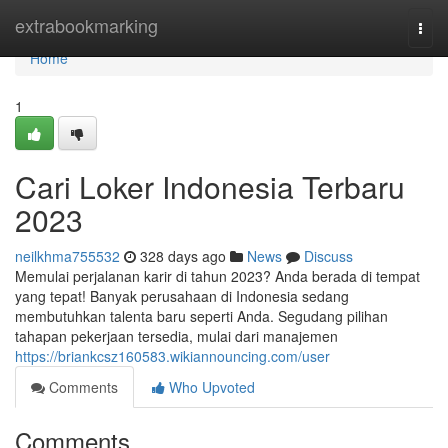
Home
extrabookmarking
Togg
navi
Home
1
Cari Loker Indonesia Terbaru
2023
neilkhma755532
328 days ago
News
Discuss
Memulai perjalanan karir di tahun 2023? Anda berada di tempat
yang tepat! Banyak perusahaan di Indonesia sedang
membutuhkan talenta baru seperti Anda. Segudang pilihan
tahapan pekerjaan tersedia, mulai dari manajemen
https://briankcsz160583.wikiannouncing.com/user
Comments
Who Upvoted
Comments