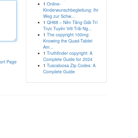
1
Online-
Kinderwunschbegleitung: Ihr
Weg zur Schw...
1
QH88 – Nền Tảng Giải Trí
Trực Tuyến Với Trải Ng...
1
The copyright 100mg:
Knowing the Quad-Tablet
Am...
1
Truthfinder copyright: A
Complete Guide for 2024
ort Page
1
Tuscaloosa Zip Codes: A
Complete Guide