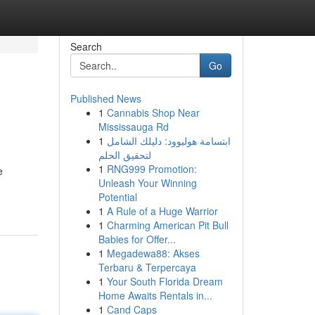
Search
Go
Published News
1
Cannabis Shop Near
Mississauga Rd
1
ابتسامة هوليوود: دليلك الشامل
لتحقيق الحلم
1
RNG999 Promotion:
e
Unleash Your Winning
Potential
1
A Rule of a Huge Warrior
1
Charming American Pit Bull
Babies for Offer...
1
Megadewa88: Akses
Terbaru & Terpercaya
1
Your South Florida Dream
Home Awaits Rentals in...
1
Cand Caps