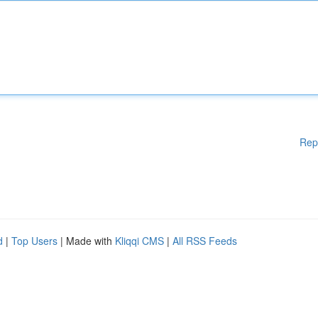
Rep
d
|
Top Users
| Made with
Kliqqi CMS
|
All RSS Feeds