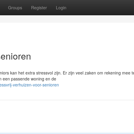
Groups
Register
Login
senioren
iors kan het extra stressvol zijn. Er zijn veel zaken om rekening mee t
an een passende woning en de
ssvrij-verhuizen-voor-senioren