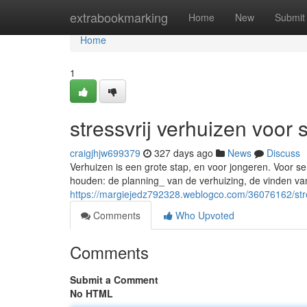
Home
extrabookmarking
Home
New
Submit
Home
1
stressvrij verhuizen voor 
craigjhjw699379
327 days ago
News
Discuss
Verhuizen is een grote stap, en voor jongeren. Voor sen
houden: de planning_ van de verhuizing, de vinden v
https://margiejedz792328.weblogco.com/36076162/stre
Comments
Who Upvoted
Comments
Submit a Comment
No HTML