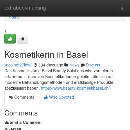
Home
extrabookmarking
Togg
navi
Home
1
Kosmetikerin in Basel
lincoln8t27ldw3
334 days ago
News
Discuss
Das Kosmetikstudio Basel Beauty Solutions wird von einem
erfahrenen Team von Kosmetikerinnen geleitet, die sich auf
moderne Behandlungsmethoden und erstklassige Produkte
spezialisiert haben.
https://www.beauty-kosmetikbasel.ch/
Comments
Who Upvoted
Comments
Submit a Comment
No HTML