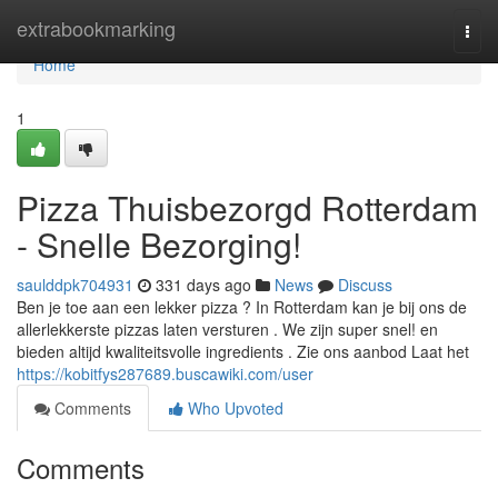
Home
extrabookmarking
Togg
navi
Home
1
Pizza Thuisbezorgd Rotterdam
- Snelle Bezorging!
saulddpk704931
331 days ago
News
Discuss
Ben je toe aan een lekker pizza ? In Rotterdam kan je bij ons de
allerlekkerste pizzas laten versturen . We zijn super snel! en
bieden altijd kwaliteitsvolle ingredients . Zie ons aanbod Laat het
https://kobitfys287689.buscawiki.com/user
Comments
Who Upvoted
Comments