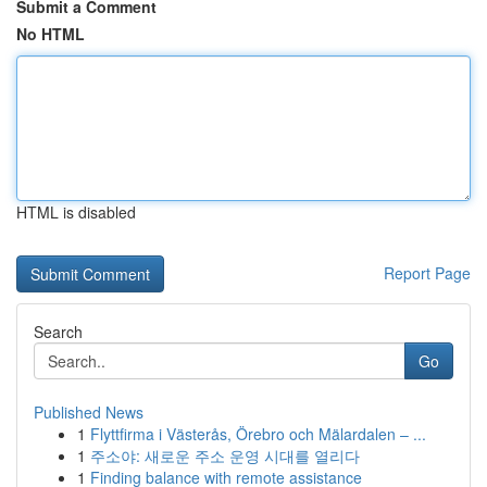
Submit a Comment
No HTML
HTML is disabled
Report Page
Search
Go
Published News
1
Flyttfirma i Västerås, Örebro och Mälardalen – ...
1
주소야: 새로운 주소 운영 시대를 열리다
1
Finding balance with remote assistance