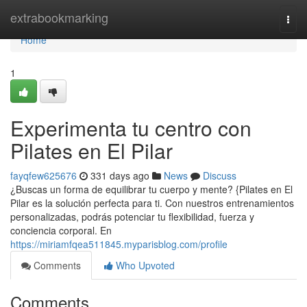
Home
extrabookmarking
Togg
navi
Home
1
Experimenta tu centro con
Pilates en El Pilar
fayqfew625676
331 days ago
News
Discuss
¿Buscas un forma de equilibrar tu cuerpo y mente? {Pilates en El
Pilar es la solución perfecta para ti. Con nuestros entrenamientos
personalizadas, podrás potenciar tu flexibilidad, fuerza y
conciencia corporal. En
https://miriamfqea511845.myparisblog.com/profile
Comments
Who Upvoted
Comments