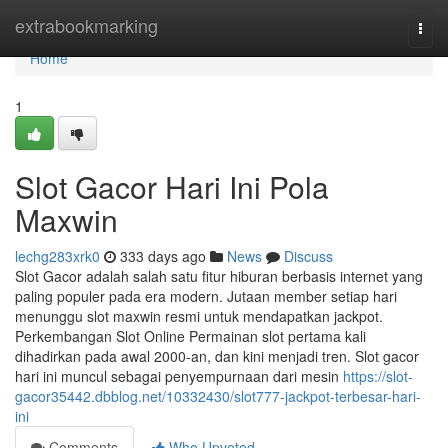
Home
extrabookmarking
Togg
navi
Home
1
Slot Gacor Hari Ini Pola
Maxwin
lechg283xrk0
333 days ago
News
Discuss
Slot Gacor adalah salah satu fitur hiburan berbasis internet yang
paling populer pada era modern. Jutaan member setiap hari
menunggu slot maxwin resmi untuk mendapatkan jackpot.
Perkembangan Slot Online Permainan slot pertama kali
dihadirkan pada awal 2000-an, dan kini menjadi tren. Slot gacor
hari ini muncul sebagai penyempurnaan dari mesin
https://slot-
gacor35442.dbblog.net/10332430/slot777-jackpot-terbesar-hari-
ini
Comments
Who Upvoted