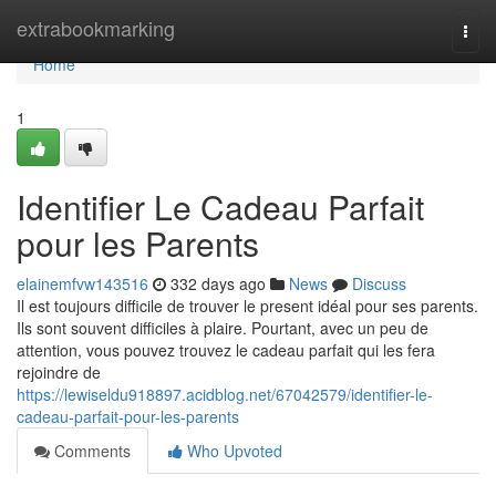
Home
extrabookmarking
Togg
navi
Home
1
Identifier Le Cadeau Parfait
pour les Parents
elainemfvw143516
332 days ago
News
Discuss
Il est toujours difficile de trouver le present idéal pour ses parents.
Ils sont souvent difficiles à plaire. Pourtant, avec un peu de
attention, vous pouvez trouvez le cadeau parfait qui les fera
rejoindre de
https://lewiseldu918897.acidblog.net/67042579/identifier-le-
cadeau-parfait-pour-les-parents
Comments
Who Upvoted