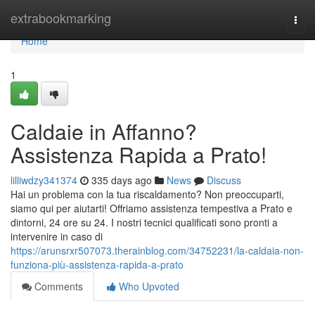
Home
extrabookmarking
Togg
navi
Home
1
Caldaie in Affanno?
Assistenza Rapida a Prato!
lilliwdzy341374
335 days ago
News
Discuss
Hai un problema con la tua riscaldamento? Non preoccuparti,
siamo qui per aiutarti! Offriamo assistenza tempestiva a Prato e
dintorni, 24 ore su 24. I nostri tecnici qualificati sono pronti a
intervenire in caso di
https://arunsrxr507073.therainblog.com/34752231/la-caldaia-non-
funziona-più-assistenza-rapida-a-prato
Comments
Who Upvoted