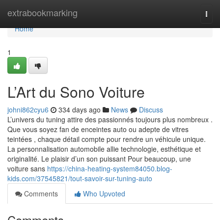
Home
extrabookmarking
Togg
navi
Home
1
L’Art du Sono Voiture
johni862cyu6
334 days ago
News
Discuss
L’univers du tuning attire des passionnés toujours plus nombreux .
Que vous soyez fan de enceintes auto ou adepte de vitres
teintées , chaque détail compte pour rendre un véhicule unique.
La personnalisation automobile allie technologie, esthétique et
originalité. Le plaisir d’un son puissant Pour beaucoup, une
voiture sans
https://china-heating-system84050.blog-
kids.com/37545821/tout-savoir-sur-tuning-auto
Comments
Who Upvoted
Comments