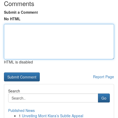
Comments
Submit a Comment
No HTML
HTML is disabled
Report Page
Search
Go
Published News
1
Unveiling Mont Kiara’s Subtle Appeal